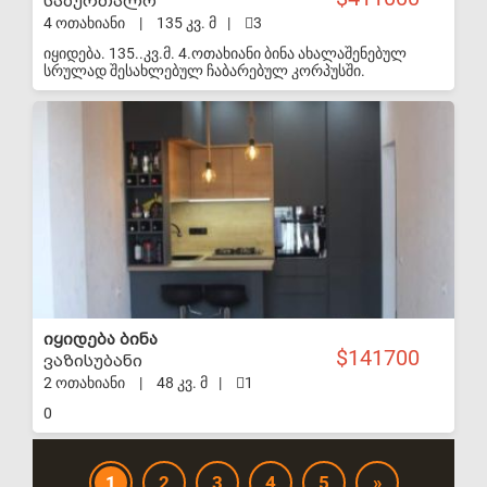
საბურთალო
4 ოთახიანი
|
135 კვ. მ
|
3
იყიდება. 135..კვ.მ. 4.ოთახიანი ბინა ახალაშენებულ
სრულად შესახლებულ ჩაბარებულ კორპუსში.
ვაჟაფშაველას გამზირზე. სითი მოლთან და მეტრო
ვაჟაფშაველასთან ახლოს. მე2.სართული. . მისაღები.
S-VIP
ცალკე სამზარეულო. 2 სველი წერტილი. აივანი.
ლიფტი.ბინა არის გამჭოლი ორმხრივი ხედით.
იყიდება ბინა
141700
ვაზისუბანი
2 ოთახიანი
|
48 კვ. მ
|
1
0
1
2
3
4
5
»