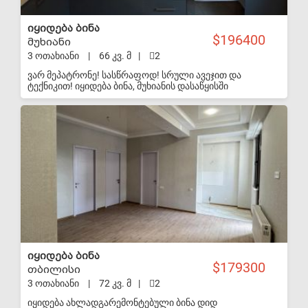
იყიდება ბინა
196400
მუხიანი
3 ოთახიანი
|
66 კვ. მ
|
2
ვარ მეპატრონე! სასწრაფოდ! სრული ავეჯით და
ტექნიკით! იყიდება ბინა, მუხიანის დასაწყისში
(ახმეტელის თეატრის მეტროდან 7 წუთის სავალზე)
ახალაშენებული კორპუსის მე3 (16) სართულზე. ბინა
S-VIP
არის სტუდიოს ტიპის, 2 საძინებლით, 1 სველი
წერტილით, აივნებით (აივანზე სათავსოებით), ახალი
ძალიან კარგი რემონტით, ცენტრალური გათბობით,
ინტერნეტით ბინაში რჩება სრული ავეჯი (ჩაშენებული
კარადები, ბარი თავის მაგიდით, საწოლები,
ორთოპედიული მატრასებით, სამზარეულო, ფარდები,
ჭაღები და ა.შ.) და ტექნიკა: მაცივარი, სარეცხის მანქანა,
გაზქურა, ტელევიზორი საპარკინგე ადგილი საჩუქრად!
იყიდება ბინა
179300
თბილისი
3 ოთახიანი
|
72 კვ. მ
|
2
იყიდება ახლადგარემონტებული ბინა დიდ