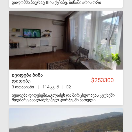
დიღომში,ბაგრატ IIIის ქუჩაზე. ბინაში არის ორი
საძინებელი, ორივე მათგანს აქვს დამოუკიდებელი
განათება(ფანჯარა), ერთერთ საძინებელს აქვს აივანი.
S-VIP
დამონტაჟებულია ცენტრალური გათბობა (არის
გათბობის ქვაბი). ბინა არის გამჭოლი. როგორც
მისაღებს, ასევე, საძინებელს აქვს აივანი. ლიფტის
მონტაჟი დასრულებულია. ბინასთან ახლოს არის
სკოლა, ბაღი, სუპერმარკეტები. კატეგორიულად არ
ვთანამშრომლობ სააგენტოებთან!
იყიდება ბინა
253300
დიდუბე
3 ოთახიანი
|
114 კვ. მ
|
2
იყიდება დიდუბეში,აგლაძეს და მირცხულავას კუტხეში
მდებარე ახალაშენებულ კორპუსში ნათელი
ბინა,გამჭოლი2 აივნით,2 სველი წერტილით,2
საძინებლით,საგარდერობო ოთახი,ფართო
S-VIP
სამზარეულო და ზალა სტუდიო სტილში,სულ 114
კვ.სართული 3.ფასი 90000$.ვარ მეპატრონე.ფასზე
დალაპარაკება შეიძლება. დაგვიკავშირდით ნომერზე
577924071ანატოლი,1500 საათის მერე.