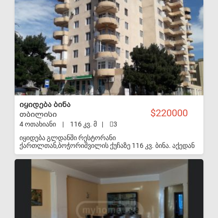
კვ.მ; შიდა ტიხრები კეთდება მყიდველის
S-VIP
სურვილისამებრ, ფასში შედის ყველა გარე
კომუნიკაციის საფასური. მის: ლისი, ზარწემის ქუჩა 16.
მშენებლობა დასრულებულია. პროექტის პარტნიორია
სს "საქართველოს ბანკი", შესაძლებელია
გრძელვადიანი სესხით შეძენა.
იყიდება ბინა
220000
თბილისი
4 ოთახიანი
|
116 კვ. მ
|
3
იყიდება გლდანში რესტორანი
ქართლთან,ბოჭორიშვილის ქუჩაზე 116 კვ. ბინა. აქედან
საცხოვრებელი ფართი არის 70 კვ. დანარჩენი ვერანდა
და ბალკონი 46 კვ.
S-VIP