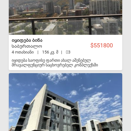
იყიდება ბინა
551800
საბურთალო
4 ოთახიანი
|
156 კვ. მ
|
3
იყიდება საოფისე ფართი ახალ აშენებულ
მრავალფუნციურ საცხოვრებელ კომპლექსში
"საბურთალო პალასი". კომპლექსის მშენებლობა
სრულად დასრულებულია და შესულია ექსპლუატაციაში.
S-VIP
კომპლექსს აქვს დახურული შიდა ეზო სკვერითა და
სტადიონით. ასევე ემსახურება სერვის ცენტრი
კონსერჟის, 24 საათიანი დაცვითა და დასუფთავების
სერვისებით. ტერიტორია სრულად აღჭურვილია ვიდეო
კამერებით. შენობის სიმაღლისა და მდებარეობიდან
გამომდინარე ფართიდან იშლება პანორამული ხედები
ქალაქზე. სართულიანობიდან გამომდინარე კომპლექსი
უზრუნველყოფილია გენერატორი, რომელიც ემსახურებ
ლოფტებს და სადარბაზო, გარე პერიმეტრის განათებას,
ელექტროენერგიის შეწყვეტის შემთხვევაში. შენობა
ნაგებობა აღჭურვილია თანამედროვე სტანდარტის
მიწისქვეშა და მიწისზედა პარკირებით. ფასი მოცემულია