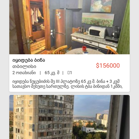
ნათელი და მყუდრო. აქვს გაუჭრელი სხვენი
40კვადრატული რომელიც დაკანონებულია და ყიდვის
შემთხვევაში გადაკეთების საშუალებას იძლევა.
იყიდება ბინა
156000
თბილისი
2 ოთახიანი
|
65 კვ. მ
|
1
იყიდება ნუცუბიძის მე III პლატოზე 65 კვ მ. ბინა + 3 კვმ
სათავსო მეხუთე სართულზე. ლისის ტბა ბინიდან 1კმში,
ხოლო სკოლა და ბაღი 30 მეტრში მდებარეობს. იმავე
ტერიტორიაზე არის თითქმის ყველა დიდი სავაჭრო
S-VIP
მაღაზიათა ქსელი 35 წუთის სავალზე. გამწვანება,
მყუდრო და განათებული ეზო, დიდი პარკითა და
სტადიონით.