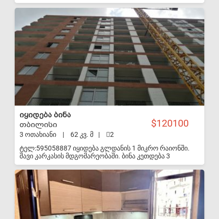
დამუშავებული კედლებით, კარფანჯარა ჩასმული
S-VIP
იყიდება ბინა
120100
თბილისი
3 ოთახიანი
|
62 კვ. მ
|
2
ტელ:595058887 იყიდება გლდანის 1 მიკრო რაიონში.
შავი კარკასის მდგომარეობაში. ბინა კეთდება 3
ოთახიანი ნათელი ბინა 2 საძინებლით. საუკეთესო
განლაგებით და საუკეთესო მდებარეობით. მისაღები
S-VIP
სტუდიოს ტიპის ნახევრადიზოლირებული
სამზარეულოთი, 2 საძინებელი, სველი წერტილი და
აივანი. მყიდველისთვის გადაცემის დროს ბინის
სპეციფიკა და აღწერა: გბარდებათ, შავი კარკასის
მდგომარეობაში, რკინის კარი, მეტალოპლასტმასის
კარფანჯარა (თეთრი),გთხოვთ სააგენტოები ნუ