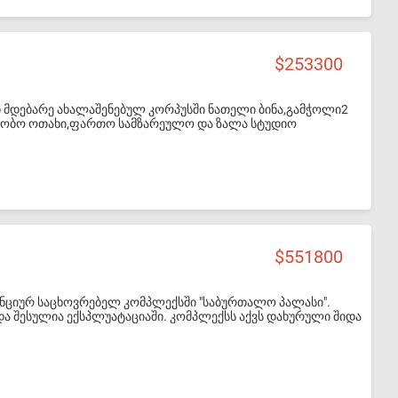
253300
ი მდებარე ახალაშენებულ კორპუსში ნათელი ბინა,გამჭოლი2
ერობო ოთახი,ფართო სამზარეულო და ზალა სტუდიო
ეპატრონე.ფასზე დალაპარაკება შეიძლება. დაგვიკავშირდით
551800
ნციურ საცხოვრებელ კომპლექსში "საბურთალო პალასი".
 შესულია ექსპლუატაციაში. კომპლექსს აქვს დახურული შიდა
ვის ცენტრი კონსერჟის, 24 საათიანი დაცვითა და დასუფთავების
 კამერებით. შენობის სიმაღლისა და მდებარეობიდან
ი ქალაქზე. სართულიანობიდან გამომდინარე კომპლექსი
ბ ლოფტებს და სადარბაზო, გარე პერიმეტრის განათებას,
ნაგებობა აღჭურვილია თანამედროვე სტანდარტის მიწისქვეშა