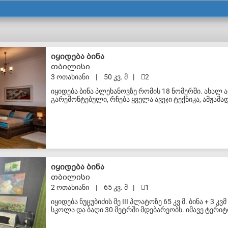
S-VIP
იყიდება ბინა
თბილისი
3 ოთახიანი
|
50 კვ. მ
|
2
იყიდება ბინა პლეხანოვზე რომის 18 ნომერში. ახალ 
გარემონტებული, რჩება ყველა ავეჯი ტექნიკა, ამჟამ
ნახვა მოგინდებათ წინასწარ უნდა შევთანხმდეთ. არ
რომელიც დაკანონებულია და ყიდვის შემთხვევაში გა
S-VIP
იყიდება ბინა
თბილისი
2 ოთახიანი
|
65 კვ. მ
|
1
იყიდება ნუცუბიძის მე III პლატოზე 65 კვ მ. ბინა + 3
სკოლა და ბაღი 30 მეტრში მდებარეობს. იმავე ტერი
ქსელი 35 წუთის სავალზე. გამწვანება, მყუდრო და გ