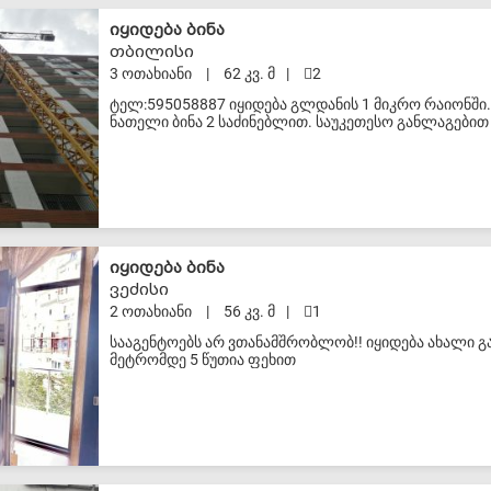
S-VIP
იყიდება ბინა
თბილისი
3 ოთახიანი
|
62 კვ. მ
|
2
ტელ:595058887 იყიდება გლდანის 1 მიკრო რაიონში. 
ნათელი ბინა 2 საძინებლით. საუკეთესო განლაგებით
ნახევრადიზოლირებული სამზარეულოთი, 2 საძინებელ
დროს ბინის სპეციფიკა და აღწერა: გბარდებათ, შავი
კარფანჯარა (თეთრი),გთხოვთ სააგენტოები ნუ დამი
S-VIP
იყიდება ბინა
ვეძისი
2 ოთახიანი
|
56 კვ. მ
|
1
სააგენტოებს არ ვთანამშრობლობ!! იყიდება ახალი გ
მეტრომდე 5 წუთია ფეხით