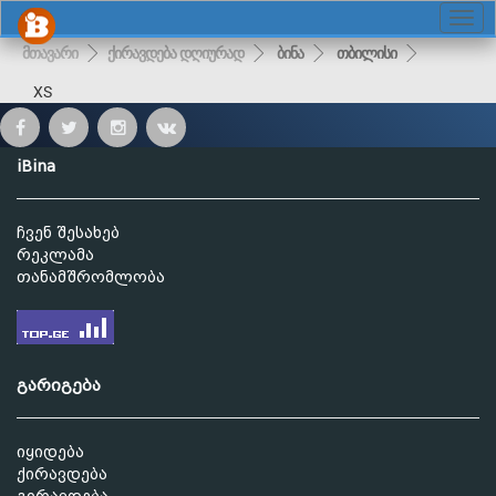
მთავარი
ქირავდება დღიურად
ბინა
თბილისი
XS
iBina
ჩვენ შესახებ
რეკლამა
თანამშრომლობა
გარიგება
იყიდება
ქირავდება