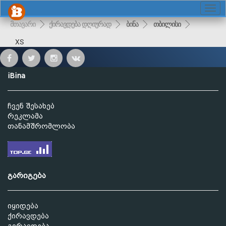
მთავარი
ქირავდება დღიურად
ბინა
თბილისი
XS
iBina
ჩვენ შესახებ
რეკლამა
თანამშრომლობა
გარიგება
იყიდება
ქირავდება