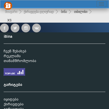
მთავარი
ქირავდება დღიურად
ბინა
თბილისი
XS
iBina
ჩვენ შესახებ
რეკლამა
თანამშრომლობა
გარიგება
იყიდება
ქირავდება