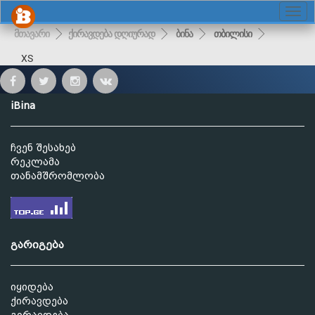
მთავარი
ქირავდება დღიურად
ბინა
თბილისი
XS
iBina
ჩვენ შესახებ
რეკლამა
თანამშრომლობა
გარიგება
იყიდება
ქირავდება