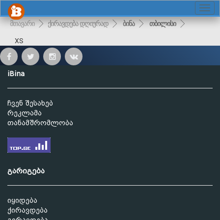
მთავარი
ქირავდება დღიურად
ბინა
თბილისი
XS
iBina
ჩვენ შესახებ
რეკლამა
თანამშრომლობა
გარიგება
იყიდება
ქირავდება