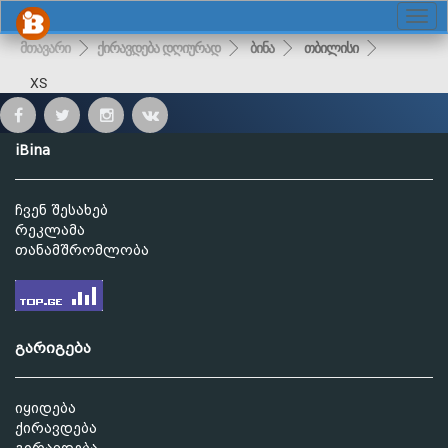
მთავარი
ქირავდება დღიურად
ბინა
თბილისი
XS
iBina
ჩვენ შესახებ
რეკლამა
თანამშრომლობა
გარიგება
იყიდება
ქირავდება