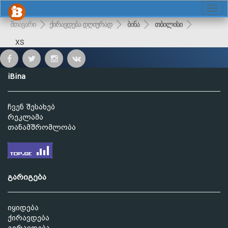
მთავარი
ქირავდება დღიურად
ბინა
თბილისი
XS
iBina
ჩვენ შესახებ
რეკლამა
თანამშრომლობა
გარიგება
იყიდება
ქირავდება