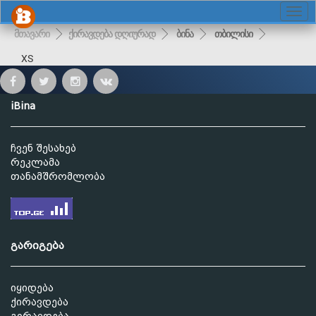
მთავარი
ქირავდება დღიურად
ბინა
თბილისი
XS
iBina
ჩვენ შესახებ
რეკლამა
თანამშრომლობა
გარიგება
იყიდება
ქირავდება