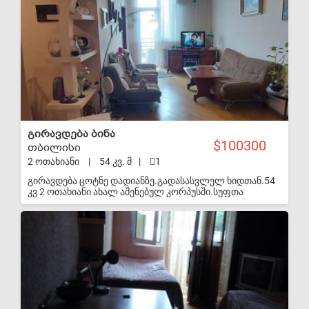
ნოტარიუსში ან საჯარო რეესტრში, ადგილზე
მოგემსახურებათ ჩვენი იურისტთა გუნდი, დაინტერესების
ჩემთხვევაში დაგვიკავშირდით.
გირავდება ბინა
100300
თბილისი
2 ოთახიანი
|
54 კვ. მ
|
1
გირავდება ცოტნე დადიანზე.გადასასვლელ ხიდთან.54
კვ 2 ოთახიანი ახალ აშენებულ კორპუსში.სუფთა
მოწესრიგებული ბინა.2 წლით.იცხოვრებს
დამგირავებელი.გაპორმდება იპოტეკის
S-VIP
ხელშეკრულება.ფასი 35 000$ არ აკლდება. 574 05 02
00. აგენტი