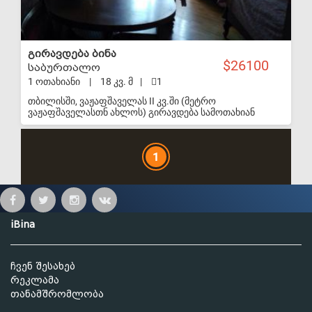
გირავდება ბინა
26100
საბურთალო
1 ოთახიანი
|
18 კვ. მ
|
1
თბილისში, ვაჟაფშაველას II კვ.ში (მეტრო
ვაჟაფშაველასთნ ახლოს) გირავდება სამოთახიან
ბინაში ერთი ოთახი. ოთახს აქვს ცალკე სამზარეულო და
სველი წერტილი. ოთახში არის ავეჯი: საწოლი, კარადა,
მაგიდა, სკამები. სამზარეულოში: მაცივარი, გაზქურა და
1
ჭურჭელი. გირავდება მეპატრონის ცხოვრების
უფლებით, გირავნობის ვადა 2 წელი. ფასი 9 000 $ ტელ.:
597 09 24 48; 574 14 24 57
iBina
ჩვენ შესახებ
რეკლამა
თანამშრომლობა