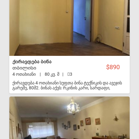
S-VIP
ქირავდება ბინა
890
თბილისი
4 ოთახიანი
|
80 კვ. მ
|
3
ქირავდება 4 ოთახიანი სუფთა ბინა ტექნიკის და ავეჯის
გარეშე, 80მ2. ბინას აქვს: რკინის კარი, სარდაფი,
უსაფრთხო ორკამერიანი გაზის კალონკა, 9
სართულიანის 1 მაღალ სართულზე, პირველი და ბოლო
S-VIP
თვის გადახდით. ნოტარიულად ფორმდება მინიმუმ ერთ
წლიანი ხელშეკრულება. ბინა თავისუფლდება 20
ოქტომბერს, ამჟამად ცხოვრობენ მდგმურები. გლდანის
მე6 მიკრო, პარკის წინ. ვარ მეპატრონე. დარეკეთ
მხოლოდ რეალურმა მსურველებმა ამ
ნომერზე:591755981. სააგენტოებთან არ
ვთანამშრომლობ.