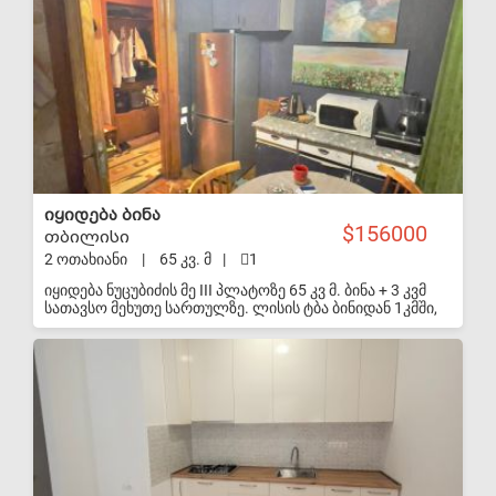
ნათელი და მყუდრო. აქვს გაუჭრელი სხვენი
40კვადრატული რომელიც დაკანონებულია და ყიდვის
შემთხვევაში გადაკეთების საშუალებას იძლევა.
იყიდება ბინა
156000
თბილისი
2 ოთახიანი
|
65 კვ. მ
|
1
იყიდება ნუცუბიძის მე III პლატოზე 65 კვ მ. ბინა + 3 კვმ
სათავსო მეხუთე სართულზე. ლისის ტბა ბინიდან 1კმში,
ხოლო სკოლა და ბაღი 30 მეტრში მდებარეობს. იმავე
ტერიტორიაზე არის თითქმის ყველა დიდი სავაჭრო
S-VIP
მაღაზიათა ქსელი 35 წუთის სავალზე. გამწვანება,
მყუდრო და განათებული ეზო, დიდი პარკითა და
სტადიონით.