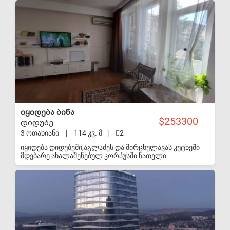
განათება(ფანჯარა), ერთერთ საძინებელს აქვს აივანი.
S-VIP
დამონტაჟებულია ცენტრალური გათბობა (არის
გათბობის ქვაბი). ბინა არის გამჭოლი. როგორც
მისაღებს, ასევე, საძინებელს აქვს აივანი. ლიფტის
მონტაჟი დასრულებულია. ბინასთან ახლოს არის
სკოლა, ბაღი, სუპერმარკეტები. კატეგორიულად არ
ვთანამშრომლობ სააგენტოებთან!
იყიდება ბინა
253300
დიდუბე
3 ოთახიანი
|
114 კვ. მ
|
2
იყიდება დიდუბეში,აგლაძეს და მირცხულავას კუტხეში
მდებარე ახალაშენებულ კორპუსში ნათელი
ბინა,გამჭოლი2 აივნით,2 სველი წერტილით,2
საძინებლით,საგარდერობო ოთახი,ფართო
S-VIP
სამზარეულო და ზალა სტუდიო სტილში,სულ 114
კვ.სართული 3.ფასი 90000$.ვარ მეპატრონე.ფასზე
დალაპარაკება შეიძლება. დაგვიკავშირდით ნომერზე
577924071ანატოლი,1500 საათის მერე.