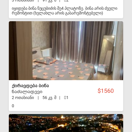
3 ოთახიანი
|
91 კვ. მ
|
2
იყიდება ბინა ნუცუბიძის მე4 პლატოზე. ბინა არის ძველი
რემონტით (ხელახლა არის გასარემონტებელი)
კორპუსს აქვს კარგი ეზო, საბავშვო სკვერით. კორპუსთან
არის ფეხბურთის სტადიონი. კორპუსთან არის
S-VIP
სამარშრუტო ტაქსის გაჩერება და იქვე არის ავტობუსის
გაჩერებაც. ძალიან ახლოს აქვს საჯარო ბაღი და
სკოლა. ასევე ახლოს არის ქსელური სუპერმარკეტები
და აფთიაქი. მისაღები 23 კვ.მ. სამზარეულო 18 კვ.მ.
სველი წერტილი 4,4 კვ.მ. საძინებელი 15,6 კვ.მ. მეორე
საძინებელი არის 10,4 კვ.მ. შემოსასვლელი 8,13 კვ.მ.
ლოჯი 11კვ.მ. ბინის ფასი 65,000$ (შესაძლებელია ფასზე
მოლაპარაკება)
ქირავდება ბინა
1560
ნაძალადევი
2 ოთახიანი
|
56 კვ. მ
|
1
0
S-VIP