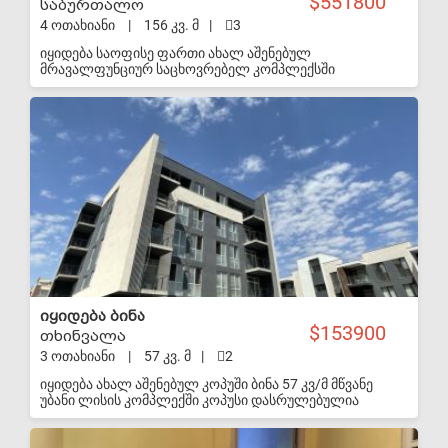
551800
საბურთალო
4 ოთახიანი
|
156 კვ. მ
|
3
იყიდება საოფისე ფართი ახალ აშენებულ
მრავალფუნციურ საცხოვრებელ კომპლექსში
"საბურთალო პალასი". კომპლექსის მშენებლობა
სრულად დასრულებულია და შესულია ექსპლუატაციაში.
S-VIP
კომპლექსს აქვს დახურული შიდა ეზო სკვერითა და
სტადიონით. ასევე ემსახურება სერვის ცენტრი
კონსერჟის, 24 საათიანი დაცვითა და დასუფთავების
სერვისებით. ტერიტორია სრულად აღჭურვილია ვიდეო
კამერებით. შენობის სიმაღლისა და მდებარეობიდან
გამომდინარე ფართიდან იშლება პანორამული ხედები
ქალაქზე. სართულიანობიდან გამომდინარე კომპლექსი
უზრუნველყოფილია გენერატორი, რომელიც ემსახურებ
ლოფტებს და სადარბაზო, გარე პერიმეტრის განათებას,
ელექტროენერგიის შეწყვეტის შემთხვევაში. შენობა
ნაგებობა აღჭურვილია თანამედროვე სტანდარტის
მიწისქვეშა და მიწისზედა პარკირებით. ფასი მოცემულია
დღგს გარეშე.
იყიდება ბინა
153900
თხინვალა
3 ოთახიანი
|
57 კვ. მ
|
2
იყიდება ახალ აშენებულ კოპუში ბინა 57 კვ/მ მწვანე
უბანი ლისის კომპლექში კოპუსი დასრულებულია
შესაძლებელია რემონტის დაწყება. ვარ მეპატრონე