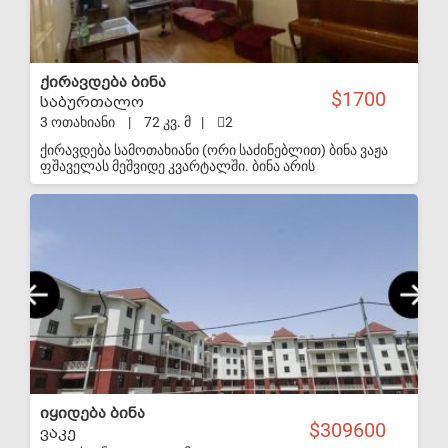
ქირავდება ბინა
1700
საბურთალო
3 ოთახიანი
|
72 კვ. მ
|
2
ქირავდება სამოთახიანი (ორი საძინებლით) ბინა ვაჟა
ფშაველას მეშვიდე კვარტალში. ბინა არის
კეთილმოწყობილი, გამჭოლი, ყველა საჭირო ავეჯით და
ინვენტარით. ცხრა სართულიანი სახლის პირველ
S-VIP
სართულზე. მისასვლელი არის როგორც ვაჟა
ფშაველადან, ასევე ქავთარაძის მხრიდან. ვარ
მესაკუთრე.
იყიდება ბინა
309600
ვაკე