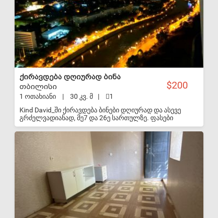
ქირავდება დღიურად ბინა
200
თბილისი
1 ოთახიანი
|
30 კვ. მ
|
1
Kind David_ში ქირავდება ბინები დღიურად და ასევე
გრძელვადიანად, მე7 და 26ე სართულზე. ფასები
ფართის, სართულის და დღეების რაოდენობის
მიხედვით. მე7 სართულზე 45 კვ.მ სტუდიოს ტიპის
S-VIP
აპარატამენტი სამზარეულოთი. 26ე სართულზე 30
კვ.მდე სასტუმროს ნომრის ტიპის ბინები სამზარეულოს
გარეშე. check it 14:00 check out 12:00 WhatsApp, Viber
591558855 king david