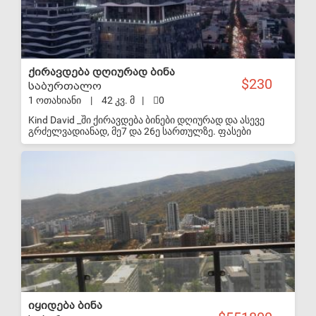
ქირავდება დღიურად ბინა
230
საბურთალო
1 ოთახიანი
|
42 კვ. მ
|
0
Kind David _ში ქირავდება ბინები დღიურად და ასევე
გრძელვადიანად, მე7 და 26ე სართულზე. ფასები
ფართის, სართულის და დღეების რაოდენობის
მიხედვით. მე7 სართულზე 45 კვ.მ სტუდიოს ტიპის
S-VIP
აპარატამენტი სამზარეულოთი. 26ე სართულზე 30
კვ.მდე სასტუმროს ნომრის ტიპის ბინები სამზარეულოს
გარეშე. რეცეფცია 24/7 check in 14:00 check out 12:00
WhatsApp, Viber: 577115404 Tea კინგ დავითი king david
იყიდება ბინა