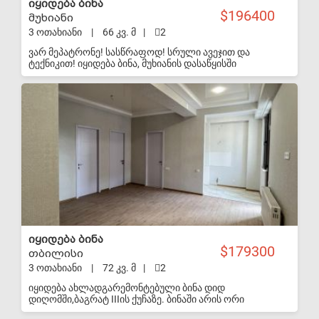
იყიდება ბინა
196400
მუხიანი
3 ოთახიანი
|
66 კვ. მ
|
2
ვარ მეპატრონე! სასწრაფოდ! სრული ავეჯით და
ტექნიკით! იყიდება ბინა, მუხიანის დასაწყისში
(ახმეტელის თეატრის მეტროდან 7 წუთის სავალზე)
ახალაშენებული კორპუსის მე3 (16) სართულზე. ბინა
S-VIP
არის სტუდიოს ტიპის, 2 საძინებლით, 1 სველი
წერტილით, აივნებით (აივანზე სათავსოებით), ახალი
ძალიან კარგი რემონტით, ცენტრალური გათბობით,
ინტერნეტით ბინაში რჩება სრული ავეჯი (ჩაშენებული
კარადები, ბარი თავის მაგიდით, საწოლები,
ორთოპედიული მატრასებით, სამზარეულო, ფარდები,
ჭაღები და ა.შ.) და ტექნიკა: მაცივარი, სარეცხის მანქანა,
გაზქურა, ტელევიზორი საპარკინგე ადგილი საჩუქრად!
იყიდება ბინა
179300
თბილისი
3 ოთახიანი
|
72 კვ. მ
|
2
იყიდება ახლადგარემონტებული ბინა დიდ
დიღომში,ბაგრატ IIIის ქუჩაზე. ბინაში არის ორი
საძინებელი, ორივე მათგანს აქვს დამოუკიდებელი