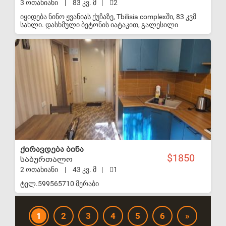
3 ოთახიანი
|
83 კვ. მ
|
2
იყიდება ნინო ჟვანიას ქუჩაზე, Tbilisia complexში, 83 კვმ
სახლი. დასხმული ბეტონის იატაკით, გალესილი
დამუშავებული კედლებით, კარფანჯარა ჩასმული
S-VIP
ქირავდება ბინა
1850
საბურთალო
2 ოთახიანი
|
43 კვ. მ
|
1
ტელ.599565710 მერაბი
1
2
3
4
5
6
»